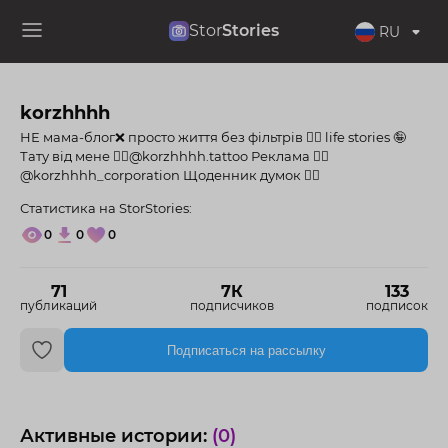
Stor
Stories
RU
korzhhhh
НЕ мама-блог❌ просто життя без фільтрів 👌🏻 life stories 🤪
Тату від мене 👉🏻@korzhhhh.tattoo Реклама 👉🏻
@korzhhhh_corporation Щоденник думок 👇🏻
Статистика на StorStories:
0
0
0
71
7К
133
публикаций
подписчиков
подписок
Подписаться на рассылку
Активные истории:
(0)