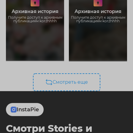
Не отвлекайтесь на рекламу
Не отвлекайтесь на рекламу
Загружайте истории без
Загружайте истории без
Архивная история
Архивная история
ограничений
ограничений
Получите доступ к архивным
Получите доступ к архивным
публикациям korzhhhh
публикациям korzhhhh
Смотреть еще
InstaPie
Смотри Stories и