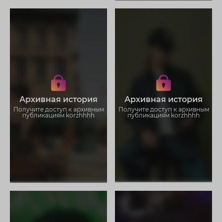
Получите доступ к архивным
Получите доступ к архивным
историям korzhhhh
историям korzhhhh
Не отвлекайтесь на рекламу
Не отвлекайтесь на рекламу
Загружайте истории без
Загружайте истории без
Архивная история
Архивная история
ограничений
ограничений
Получите доступ к архивным
Получите доступ к архивным
публикациям korzhhhh
публикациям korzhhhh