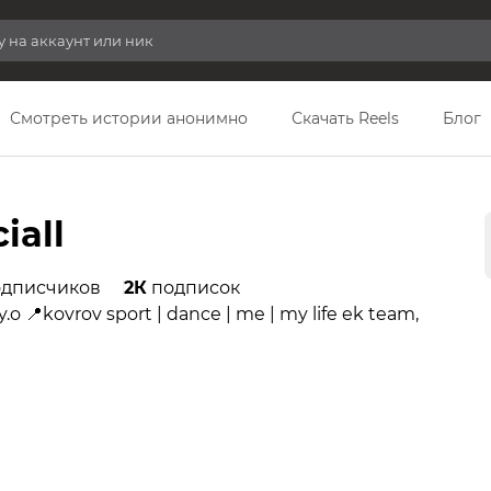
Смотреть истории анонимно
Скачать Reels
Блог
iall
дписчиков
2К
подписок
o 📍kovrov sport | dance | me | my life ek team,