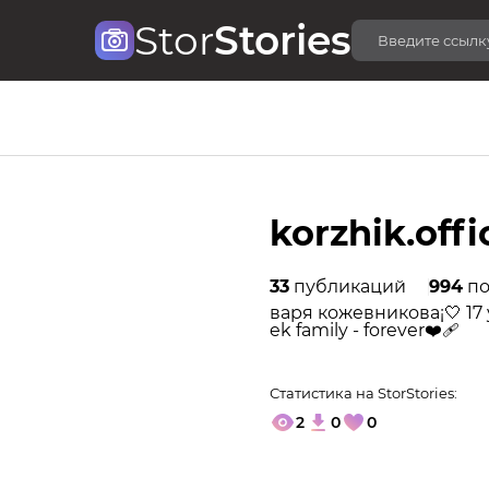
Stor
Stories
korzhik.offic
33
публикаций
994
по
варя кожевникова¡🤍 17 y.
ek family - forever❤️‍🩹
Статистика на StorStories:
2
0
0