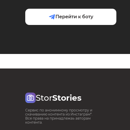
Перейти к боту
Stor
Stories
Сервис по анонимному просмотру и
скачиванию контента из Инстаграм*.
Все права на принадлежаь авторам
контента.