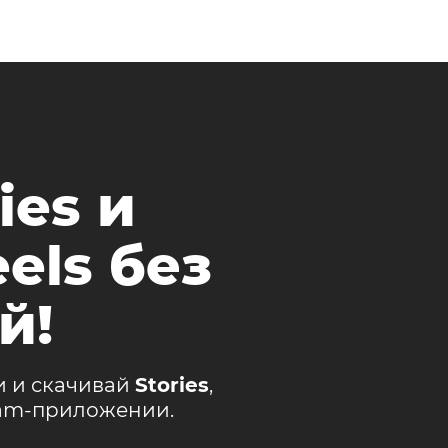
ies и
els без
й!
и и скачивай
Stories
,
ram-приложении.