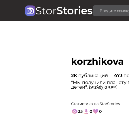
Stor
Stories
korzhikova
2К
публикаций
473
по
"Мы получили планету в
детей". ἐντελέχια 📜🌞
Статистика на StorStories:
35
0
0