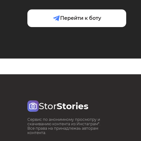
Перейти к боту
Stor
Stories
Сервис по анонимному просмотру и
скачиванию контента из Инстаграм*.
Все права на принадлежаь авторам
контента.