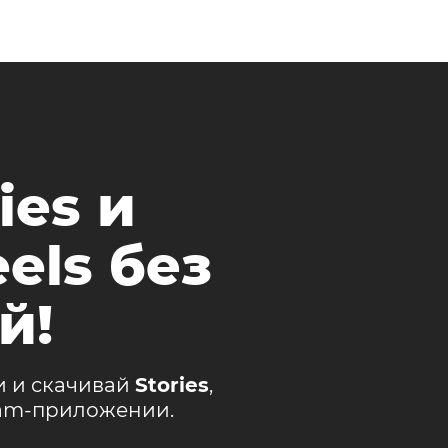
ies и
els без
й!
и и скачивай
Stories
,
ram-приложении.