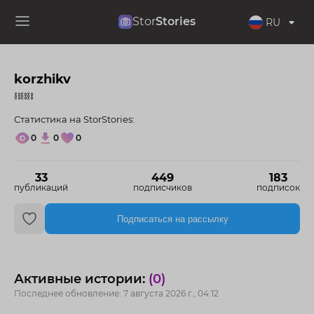
Stor
Stories
RU
korzhikv
⛓⛓⛓
Статистика на StorStories:
0
0
0
33
449
183
публикаций
подписчиков
подписок
Подписаться на рассылку
Активные истории:
(0)
Последнее обновление: 7 августа 2026 г., 04:12