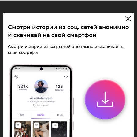
InstaPie
Смотри истории из соц. сетей анонимно
и скачивай на свой смартфон
Смотри Stories и
скачивай Reels без
Смотри истории из соц. сетей анонимно и скачивай на
свой смартфон
ограничений!
Переходи в ИнстаПай бот - смотри и
скачивай
Stories
,
Reels
анонимно в чате
или Telegram-приложении.
Быстро, просто и удобно.
Перейти к боту