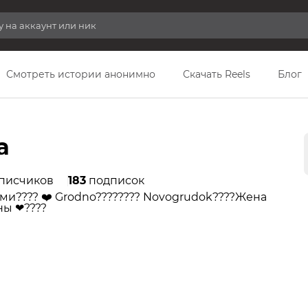
Смотреть истории анонимно
Скачать Reels
Блог
a
писчиков
183
подписок
ми????️ ❤️ Grodno???????? Novogrudok????Жена
ны ❤????