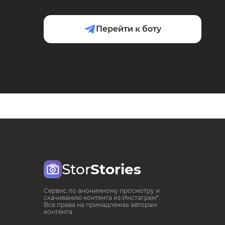
Перейти к боту
Stor
Stories
Сервис по анонимному просмотру и
скачиванию контента из Инстаграм*.
Все права на принадлежаь авторам
контента.