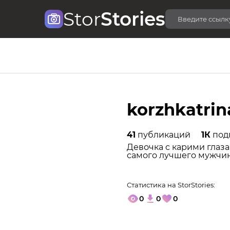
Stor
Stories
korzhkatrin
41
публикаций
1К
под
Девочка с карими глаза
самого лучшего мужчи
Статистика на StorStories:
0
0
0