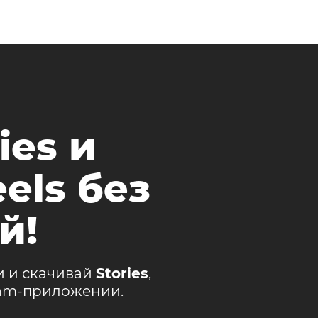
ies и
els без
й!
и и скачивай
Stories
,
ram-приложении.