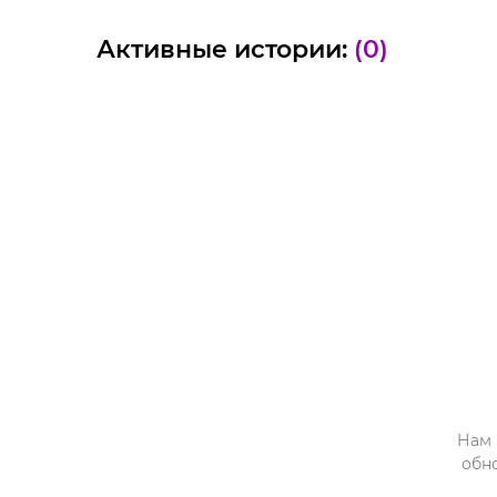
Активные истории:
(0)
Нам 
обн