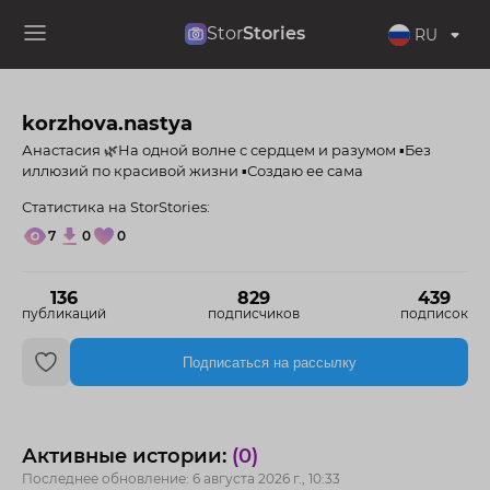
Stor
Stories
RU
korzhova.nastya
Анастасия 🌿На одной волне с сердцем и разумом ▪Без
иллюзий по красивой жизни ▪Создаю ее сама
Статистика на StorStories:
7
0
0
136
829
439
публикаций
подписчиков
подписок
Подписаться на рассылку
Активные истории:
(0)
Последнее обновление: 6 августа 2026 г., 10:33