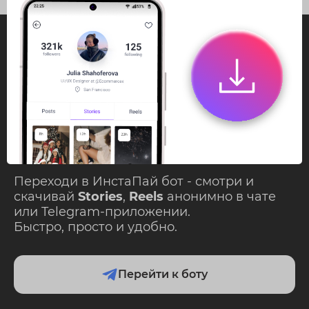
InstaPie
Смотри Stories и
скачивай Reels без
ограничений!
Переходи в ИнстаПай бот - смотри и
скачивай
Stories
,
Reels
анонимно в чате
или Telegram-приложении.
Быстро, просто и удобно.
Перейти к боту