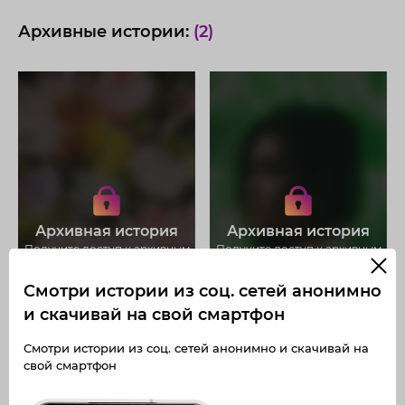
Архивные истории:
(2)
Получите доступ к архивным
Получите доступ к архивным
историям korzhova.nastya
историям korzhova.nastya
Не отвлекайтесь на рекламу
Не отвлекайтесь на рекламу
Архивная история
Архивная история
Загружайте истории без
Загружайте истории без
ограничений
ограничений
Получите доступ к архивным
Получите доступ к архивным
публикациям
публикациям
korzhova.nastya
korzhova.nastya
Смотри истории из соц. сетей анонимно
и скачивай на свой смартфон
Смотри истории из соц. сетей анонимно и скачивай на
свой смартфон