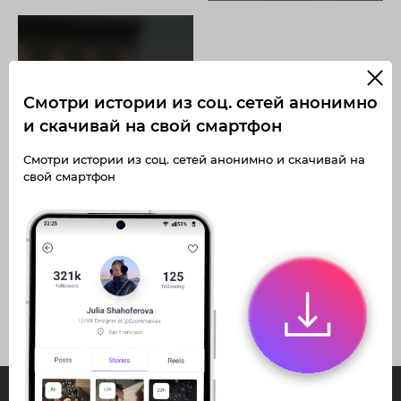
Смотри истории из соц. сетей анонимно
и скачивай на свой смартфон
Получите доступ к архивным
историям korzinki_yar
Смотри истории из соц. сетей анонимно и скачивай на
Не отвлекайтесь на рекламу
свой смартфон
Загружайте истории без
Архивная история
ограничений
Получите доступ к архивным
публикациям korzinki_yar