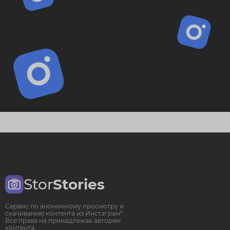
Stor
Stories
Сервис по анонимному просмотру и
скачиванию контента из Инстаграм*.
Все права на принадлежаь авторам
контента.