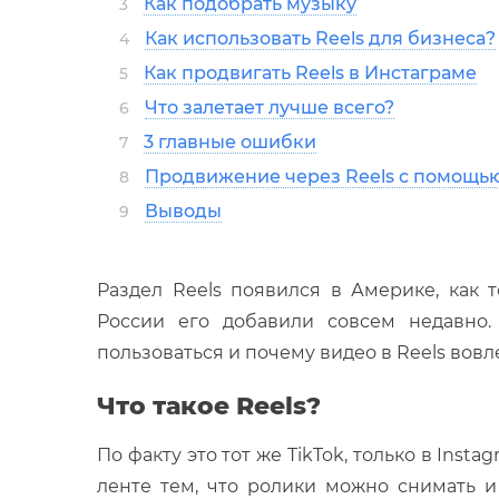
Как подобрать музыку
3
Как использовать Reels для бизнеса?
4
Как продвигать Reels в Инстаграме
5
Что залетает лучше всего?
6
3 главные ошибки
7
Продвижение через Reels с помощь
8
Выводы
9
Раздел Reels появился в Америке, как т
России его добавили совсем недавно. 
пользоваться и почему видео в Reels вовл
Что такое Reels?
По факту это тот же TikTok, только в Inst
ленте тем, что ролики можно снимать 