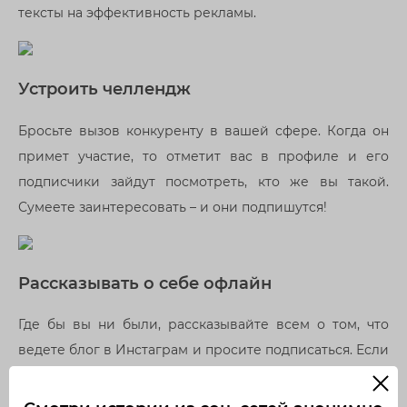
тексты на эффективность рекламы.
Устроить челлендж
Бросьте вызов конкуренту в вашей сфере. Когда он
примет участие, то отметит вас в профиле и его
подписчики зайдут посмотреть, кто же вы такой.
Сумеете заинтересовать – и они подпишутся!
Рассказывать о себе офлайн
Где бы вы ни были, рассказывайте всем о том, что
ведете блог в Инстаграм и просите подписаться. Если
у вас есть свой магазин или вы оказываете услуги
офлайн – повесьте на входе QR-код с ссылкой на