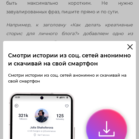
быть максимально коротким. Не нужно
завуалированных фраз, пишите прямо и по сути.
Например, к заголовку «Как делать креативные
сторис для личного блога?» добавляем одно из
следующих описаний:
Смотри истории из соц. сетей анонимно
«Делюсь бесплатными уроками по созданию
и скачивай на свой смартфон
красивых историй»,
«Ищите лайфхаки по созданию цепляющих
Смотри истории из соц. сетей анонимно и скачивай на
сторис у меня в актуальном».
свой смартфон
Призыв к действию
Должен всегда быть и совпадать с самим действием.
В таком случае читатель понимает, что ему нужно
сделать, увидев рекламный макет.
Приложения для создания