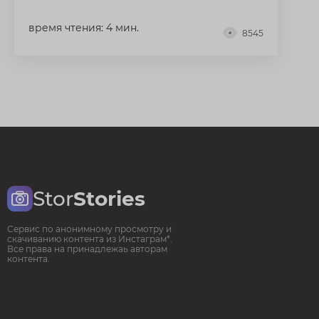
время чтения: 4 мин.
8545
Stor
Stories
Сервис по анонимному просмотру и
скачиванию контента из Инстаграм*.
Все права на принадлежаь авторам
контента.